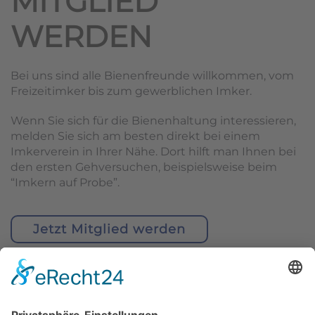
MITGLIED
WERDEN
Bei uns sind alle Bienenfreunde willkommen, vom
Freizeitimker bis zum gewerblichen Imker.
Wenn Sie sich für die Bienenhaltung interessieren,
melden Sie sich am besten direkt bei einem
Imkerverein in Ihrer Nähe. Dort hilft man Ihnen bei
den ersten Gehversuchen, beispielsweise beim
“Imkern auf Probe”.
Jetzt Mitglied werden