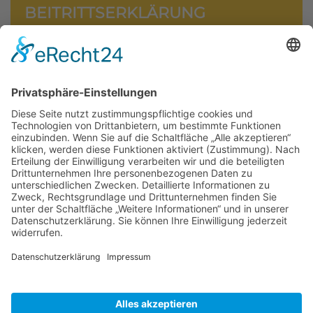
BEITRITTSERKLÄRUNG
Einfach ausfüllen und an
bvz.memmingen@gmail.com
senden oder
einem unserer Vorstände zukommen lassen.
Zum Formular
VEREINSCHRONIK
Zu den Chroniken
SATZUNG