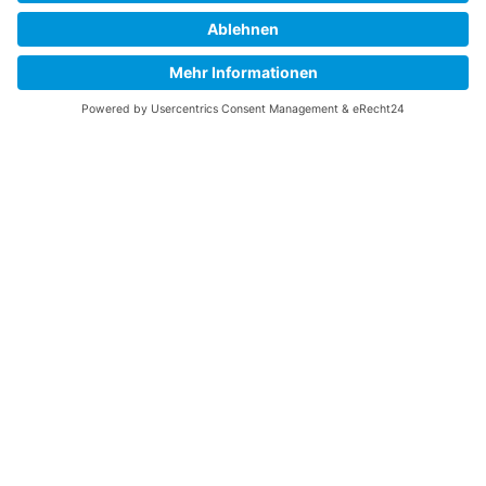
Zur Vereinssatzung
MELDUNG DER BIENEN BEIM
VETERINÄRAMT MEMMINGEN
Alle Standorte von Bienen müssen an die jew.
zuständigen Veterinärämter gemeldet
werden, egal ob Mitglied in einem Verein oder
nicht!
Meldung Memmingen